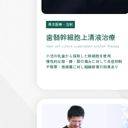
再生医療・注射
歯髄幹細胞上清液治療
Stem cell culture supernatant solution therapy
小児の乳歯から採取した幹細胞を使用
慢性的な膝・腰・肩の痛みに対して炎症抑制
や靱帯・筋損傷に対し組織修復の効果あり