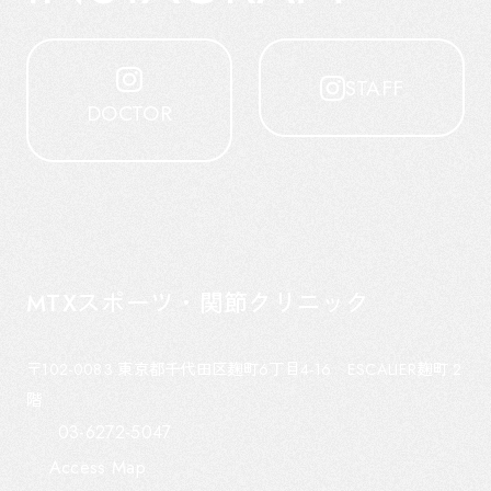
STAFF
DOCTOR
MTXスポーツ・関節クリニック
〒102-0083
東京都千代田区麹町6丁目4-16 ESCALIER麹町 2
階
03-6272-5047
Access Map