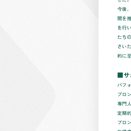
今後
開を
を行
たち
さい
約に
■
サ
パフ
ブロ
専門
定期
ブロ