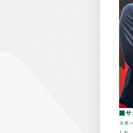
■
サ
スポ
した