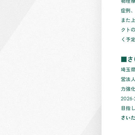
物理
症例
また
クト
く予
■
さ
埼玉
営法
力強
202
目指
さいたま