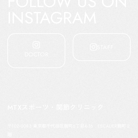
FOLLOW US ON
INSTAGRAM
STAFF
DOCTOR
MTXスポーツ・関節クリニック
〒102-0083
東京都千代田区麹町6丁目4-16 ESCALIER麹町 2
階