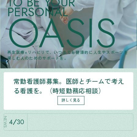
TO BE YOUR
PERSONAL
OASIS
再生医療×リハビリで、いつまでも健康的に人生やスポーツを
楽しむ人のためのサポートを。
常勤看護師募集。医師とチームで考え
る看護を。（時短勤務応相談）
詳しく見る
NEWS
4
30
MTX GROUP、さいたまブロンコスとサポート契約を